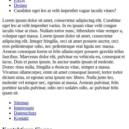
FAQs
Design
Curabitur eget leo at velit imperdiet vague iaculis vitaes?
Lorem ipsum dolor sit amet, consectetur adipiscing elit. Curabitur
eget leo at velit imperdiet varius. In eu ipsum vitae velit congue
iaculis vitae at risus. Nullam tortor nunc, bibendum vitae semper a,
volutpat eget massa. Lorem ipsum dolor sit amet, consectetur
adipiscing elit. Integer fringilla, orci sit amet posuere auctor, orci
eros pellentesque odio, nec pellentesque erat ligula nec massa.
Aenean consequat lorem ut felis ullamcorper posuere gravida tellus
faucibus. Maecenas dolor elit, pulvinar eu vehicula eu, consequat et
lacus. Duis et purus ipsum. In auctor mattis ipsum id molestie.
Donec risus nulla, fringilla a rhoncus vitae, semper a massa.
Vivamus ullamcorper, enim sit amet consequat laoreet, tortor tortor
dictum urna, ut egestas urna ipsum nec libero. Nulla justo leo,
molestie vel tempor nec, egestas at massa. Aenean pulvinar, felis
porttitor iaculis pulvinar, odio orci sodales odio, ac pulvinar felis
quam sit.
Sitemap
Impressum
Datenschutz
Kontakt