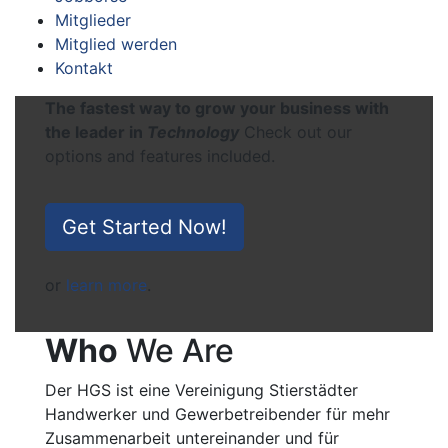
Mitglieder
Mitglied werden
Kontakt
The fastest way to grow your business with
the leader in
Technology
Check out our
options and features included.
Get Started Now!
or
learn more
.
Who
We Are
Der HGS ist eine Vereinigung Stierstädter
Handwerker und Gewerbetreibender für mehr
Zusammenarbeit untereinander und für